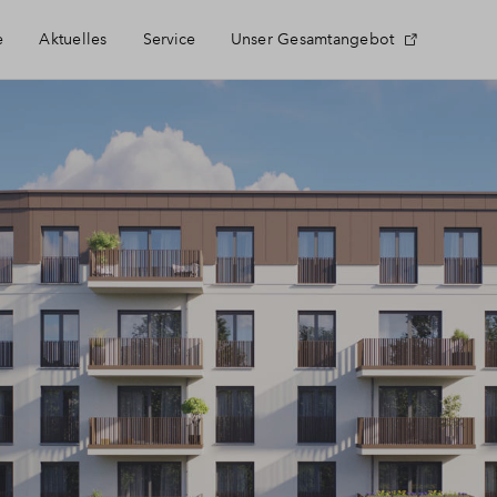
e
Aktuelles
Service
Unser Gesamtangebot
Häufig gestellte Fragen
Newsletter-Anmeldung
Kontakt
Über BPD